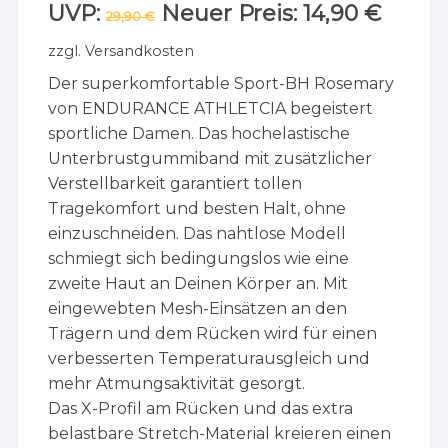
UVP:
Ursprünglicher
Neuer Preis:
14,90
€
Aktuelle
29,90
€
Preis
Preis
war:
ist:
zzgl.
Versandkosten
29,90 €
14,90 €.
Der superkomfortable Sport-BH Rosemary
von ENDURANCE ATHLETCIA begeistert
sportliche Damen. Das hochelastische
Unterbrustgummiband mit zusätzlicher
Verstellbarkeit garantiert tollen
Tragekomfort und besten Halt, ohne
einzuschneiden. Das nahtlose Modell
schmiegt sich bedingungslos wie eine
zweite Haut an Deinen Körper an. Mit
eingewebten Mesh-Einsätzen an den
Trägern und dem Rücken wird für einen
verbesserten Temperaturausgleich und
mehr Atmungsaktivität gesorgt.
Das X-Profil am Rücken und das extra
belastbare Stretch-Material kreieren einen