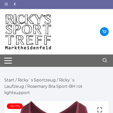
Zum
Inhalt
springen
Start
/
Ricky´s Sportzeug
/
Ricky´s
Laufzeug
/ Rosemary Bra Sport-BH rot
lightsupport
-50.17%