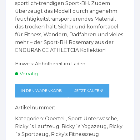
sportlich-trendigen Sport-BH. Zudem
überzeugt das Modell durch angenehm
feuchtigkeitstransportierendes Material,
das trocken hält. Sicher und komfortabel
für Fitness, Wandern, Radfahren und vieles
mehr – der Sport-BH Rosemary aus der
ENDURANCE ATHLETCIA Kollektion!
Hinweis:
Abholbereit im Laden
Vorrätig
IN DEN WARENKORB
JETZT KAUFEN!
Artikelnummer:
Kategorien:
Oberteil
,
Sport Unterwäsche
,
Ricky´s Laufzeug
,
Ricky´s Yogazeug
,
Ricky
´s Sportzeug
,
Ricky's Fitnesszeug