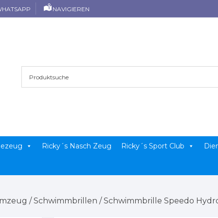
HATSAPP
NAVIGIEREN
llezeug
Ricky´s Nasch Zeug
Ricky´s Sport Club
Die
mmzeug
/
Schwimmbrillen
/ Schwimmbrille Speedo Hydro