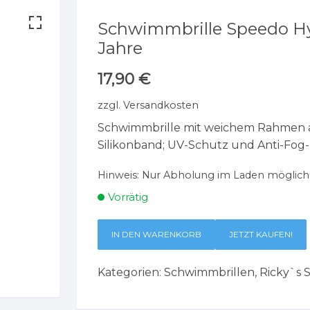
Schwimmbrille Speedo Hy
Jahre
17,90
€
zzgl.
Versandkosten
Schwimmbrille mit weichem Rahmen au
Silikonband; UV-Schutz und Anti-Fog-
Hinweis:
Nur Abholung im Laden möglich
Vorrätig
IN DEN WARENKORB
JETZT KAUFEN!
Kategorien:
Schwimmbrillen
,
Ricky`s