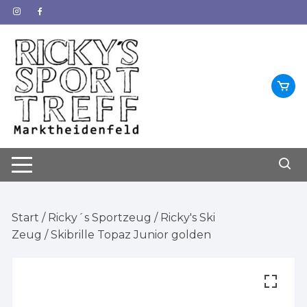
Zum
Inhalt
springen
Start
/
Ricky´s Sportzeug
/
Ricky's Ski
Zeug
/ Skibrille Topaz Junior golden