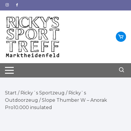
Zum
Inhalt
springen
Start
/
Ricky´s Sportzeug
/
Ricky`s
Outdoorzeug
/ Slope Thumber W – Anorak
Pro10.000 insulated