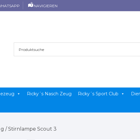
HATSAPP
NAVIGIEREN
llezeug
Ricky´s Nasch Zeug
Ricky´s Sport Club
Die
ug
/ Stirnlampe Scout 3