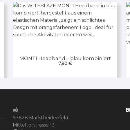
MONTI Headband – blau kombiniert
7,90
€
B
97828 Marktheidenfeld
Mitteltorstrasse 13