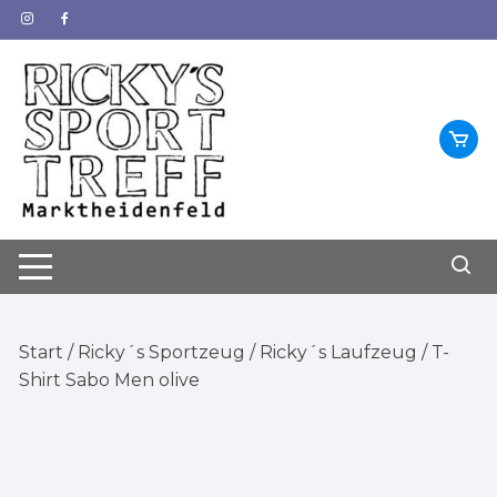
Zum
Inhalt
springen
Start
/
Ricky´s Sportzeug
/
Ricky´s Laufzeug
/ T-
Shirt Sabo Men olive