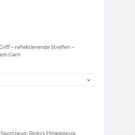
riff – reflektierende Streifen –
tem Garn
s Sportzeug
,
Ricky's Fitnesszeug
,