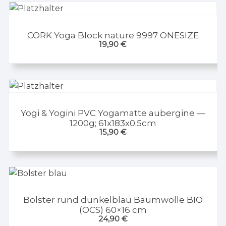
CORK Yoga Block nature 9997 ONESIZE
19,90
€
Yogi & Yogini PVC Yogamatte aubergine —
1200g; 61x183x0.5cm
15,90
€
Bolster rund dunkelblau Baumwolle BIO
(OCS) 60×16 cm
24,90
€