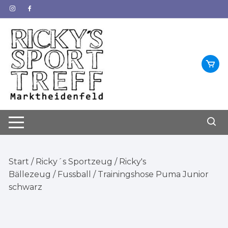
Zum
Inhalt
springen
Start
/
Ricky´s Sportzeug
/
Ricky's
Bällezeug
/
Fussball
/ Trainingshose Puma Junior
schwarz