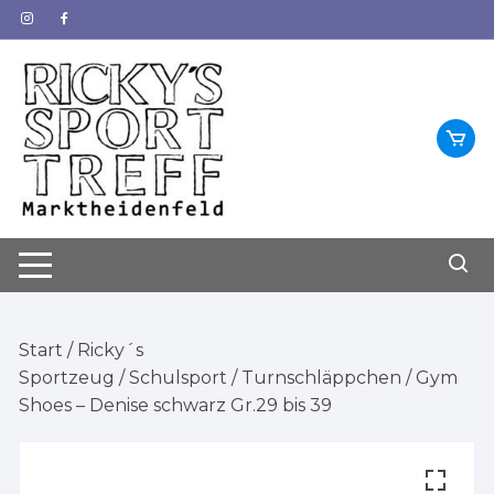
Zum
Inhalt
springen
Start
/
Ricky´s
Sportzeug
/
Schulsport
/ Turnschläppchen / Gym
Shoes – Denise schwarz Gr.29 bis 39