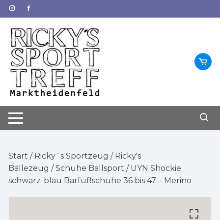
Zum
Inhalt
springen
Start
/
Ricky´s Sportzeug
/
Ricky's
Bällezeug
/
Schuhe Ballsport
/ UYN Shockie
schwarz-blau Barfußschuhe 36 bis 47 – Merino