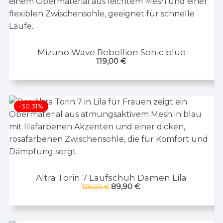
Mizuno Wave Rebellion Sonic blue
119,00
€
-30.31%
Altra Torin 7 Laufschuh Damen Lila
Ursprünglicher
Aktueller
89,90
€
129,00
€
Preis
Preis
war:
ist:
129,00 €
89,90 €.