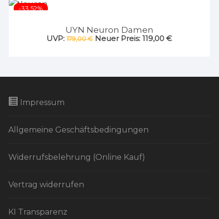
-33.52%
UYN Neuron Damen
Ursprünglicher
Aktueller
UVP:
Neuer Preis:
119,00
€
179,00
€
Preis
Preis
war:
ist:
179,00 €
119,00 €.
Impressum
Allgemeine Geschäftsbedingungen
Widerrufsbelehrung (Online Kauf)
Vertrag widerrufen
KI Transparenz