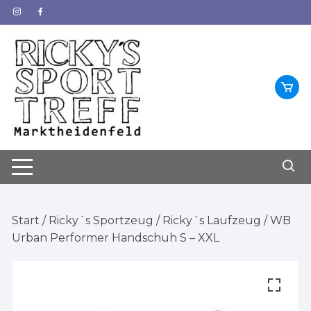
Zum
Inhalt
springen
Start
/
Ricky´s Sportzeug
/
Ricky´s Laufzeug
/ WB
Urban Performer Handschuh S – XXL