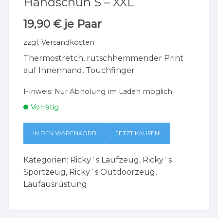
Handschuh S – XXL
19,90
€
je Paar
zzgl.
Versandkosten
Thermostretch, rutschhemmender Print
auf Innenhand, Touchfinger
Hinweis:
Nur Abholung im Laden möglich
Vorrätig
IN DEN WARENKORB
JETZT KAUFEN!
Kategorien:
Ricky´s Laufzeug
,
Ricky´s
Sportzeug
,
Ricky`s Outdoorzeug
,
Laufausrüstung