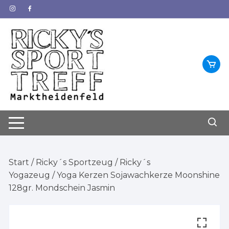
Zum
Inhalt
springen
Start
/
Ricky´s Sportzeug
/
Ricky´s
Yogazeug
/ Yoga Kerzen Sojawachkerze Moonshine
128gr. Mondschein Jasmin