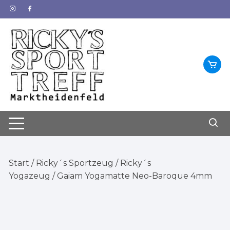
Zum
Inhalt
springen
Start
/
Ricky´s Sportzeug
/
Ricky´s
Yogazeug
/ Gaiam Yogamatte Neo-Baroque 4mm