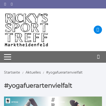
Zum
Inhalt
springen
Startseite
Aktuelles
#yogafuerartenvielfalt
#yogafuerartenvielfalt