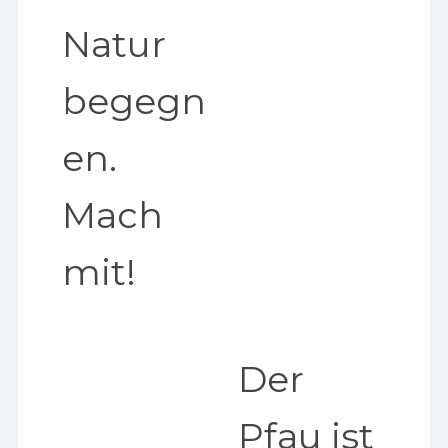
Natur
begegn
en.
Mach
mit!
Der
Pfau ist