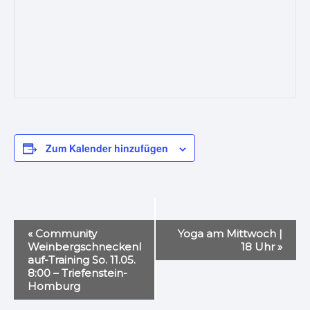
Zum Kalender hinzufügen
V
«
Community
Yoga am Mittwoch |
e
Weinbergschneckenl
18 Uhr
»
auf-Training So. 11.05.
r
8:00 – Triefenstein-
a
Homburg
n