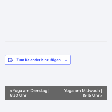
Zum Kalender hinzufügen
V
«
Yoga am Dienstag |
Yoga am Mittwoch |
e
8.30 Uhr
19.15 Uhr
»
r
a