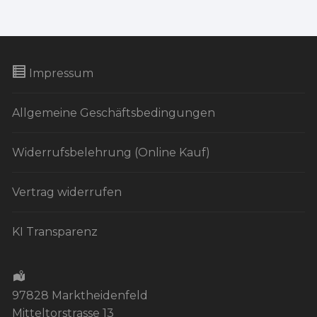
n
s
t
a
Impressum
l
t
Allgemeine Geschäftsbedingungen
u
n
Widerrufsbelehrung (Online Kauf)
g
-
Vertrag widerrufen
N
a
KI Transparenz
v
i
g
97828 Marktheidenfeld
a
Mitteltorstrasse 13