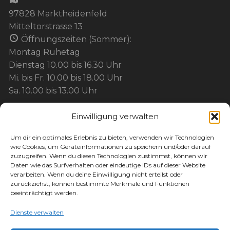
97828 Marktheidenfeld
Mitteltorstrasse 13
Öffnungszeiten (Sommer):
Montag Ruhetag
Dienstag 10.00 bis 16.30 Uhr
Mi. bis Fr. 10.00 bis 18.00 Uhr
Sa. 10.00 bis 13.00 Uhr
Einwilligung verwalten
BEZAHLUNG:
Um dir ein optimales Erlebnis zu bieten, verwenden wir Technologien
wie Cookies, um Geräteinformationen zu speichern und/oder darauf
Barzahlung
zuzugreifen. Wenn du diesen Technologien zustimmst, können wir
Kartenzahlung / EC / Kreditkarte / Mobil
Daten wie das Surfverhalten oder eindeutige IDs auf dieser Website
verarbeiten. Wenn du deine Einwilligung nicht erteilst oder
Paypal
zurückziehst, können bestimmte Merkmale und Funktionen
Maingutschein
beeinträchtigt werden.
Werbegemeinschaft-Gutschein
Dienste verwalten