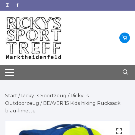
Zum
Inhalt
springen
Start
/
Ricky´s Sportzeug
/
Ricky`s
Outdoorzeug
/ BEAVER 15 Kids hiking Rucksack
blau-limette