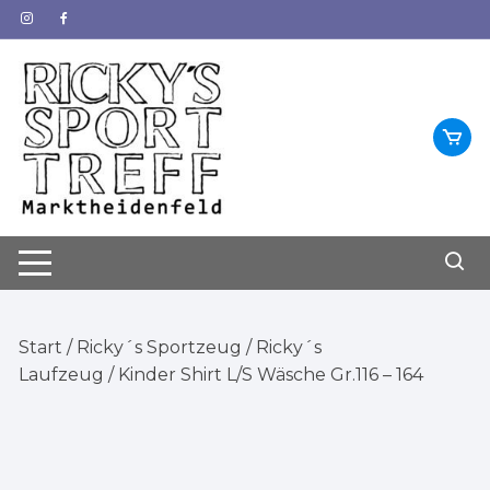
Zum
Inhalt
springen
Start
/
Ricky´s Sportzeug
/
Ricky´s
Laufzeug
/ Kinder Shirt L/S Wäsche Gr.116 – 164