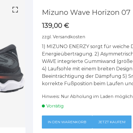
Mizuno Wave Horizon 07
139,00
€
zzgl.
Versandkosten
1) MIZUNO ENERZY sorgt für weiche
Energieübertragung. 2) Asymmetris
WAVE integrierte Gummiwand (größer
4) Laufsohle mit einem breiten Design 
Beeinträchtigung der Dämpfung 5) S
korrekte Fußposition beim Laufen und
Hinweis:
Nur Abholung im Laden möglich
Vorrätig
IN DEN WARENKORB
JETZT KAUFEN!