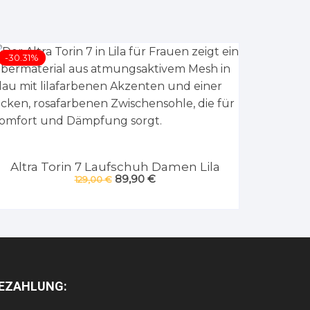
-30.31%
Altra Torin 7 Laufschuh Damen Lila
Ursprünglicher
Aktueller
89,90
€
129,00
€
Preis
Preis
war:
ist:
129,00 €
89,90 €.
EZAHLUNG: