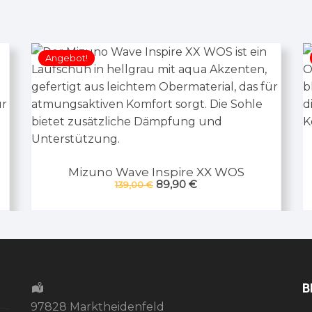
Angebot!
Mizuno Wave Inspire XX WOS
Ursprünglicher
Aktueller
89,90
€
139,00
€
Preis
Preis
war:
ist:
139,00 €
89,90 €.
B
97828 Marktheidenfeld