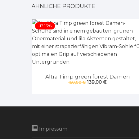
ÄHNLICHE PRODUKTE
-13.13%
Altra Timp green forest Damen
Ursprünglicher
Aktueller
139,00
€
160,00
€
Preis
Preis
war:
ist:
160,00 €
139,00 €.
Impressum