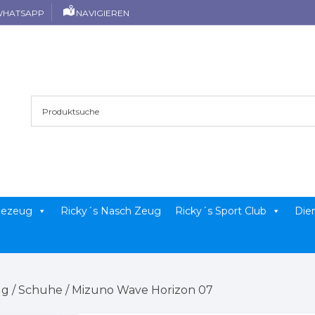
HATSAPP
NAVIGIEREN
llezeug
Ricky´s Nasch Zeug
Ricky´s Sport Club
Die
ug
/
Schuhe
/ Mizuno Wave Horizon 07