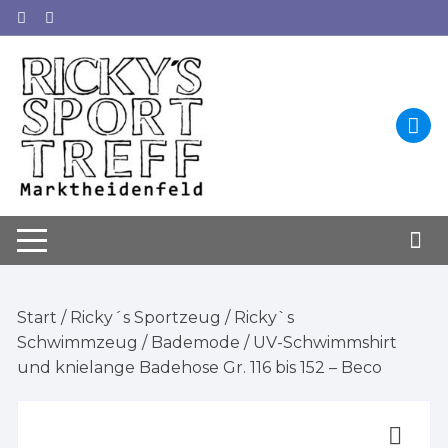
Zum
Inhalt
springen
Start
/
Ricky´s Sportzeug
/
Ricky`s
Schwimmzeug
/
Bademode
/ UV-Schwimmshirt
und knielange Badehose Gr. 116 bis 152 – Beco