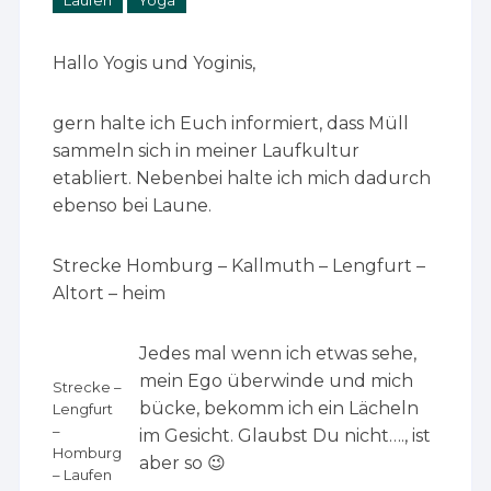
Laufen
Yoga
Hallo Yogis und Yoginis,
gern halte ich Euch informiert, dass Müll
sammeln sich in meiner Laufkultur
etabliert. Nebenbei halte ich mich dadurch
ebenso bei Laune.
Strecke Homburg – Kallmuth – Lengfurt –
Altort – heim
Jedes mal wenn ich etwas sehe,
mein Ego überwinde und mich
Strecke –
bücke, bekomm ich ein Lächeln
Lengfurt
–
im Gesicht. Glaubst Du nicht…., ist
Homburg
aber so 😉
– Laufen